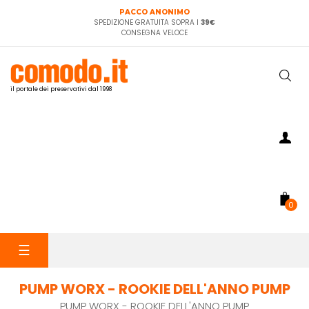
PACCO ANONIMO
SPEDIZIONE GRATUITA SOPRA I
39€
CONSEGNA VELOCE
il portale dei preservativi dal 1998
0
navigazione
☰
Toggle
PUMP WORX - ROOKIE DELL'ANNO PUMP
PUMP WORX - ROOKIE DELL'ANNO PUMP