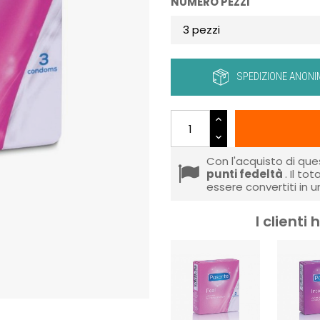
NUMERO PEZZI
SPEDIZIONE ANONI
Con l'acquisto di que
punti fedeltà
. Il to
essere convertiti in 
I client