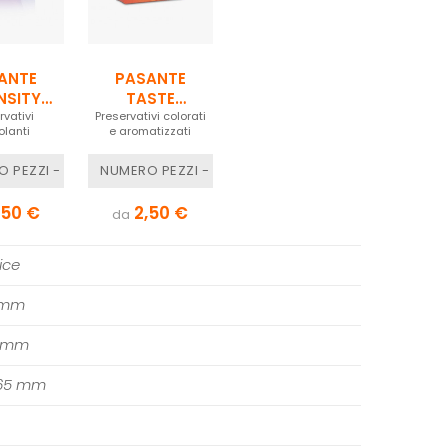
ANTE
PASANTE
NSITY
TASTE
& DOTS
rvativi
Preservativi colorati
FLAVOURS
olanti
e aromatizzati
 PEZZI - 3 PEZZI
NUMERO PEZZI - 3 PEZZI
,50 €
2,50 €
da
ice
 mm
0 mm
065 mm