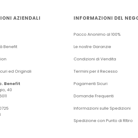
IONI AZIENDALI
INFORMAZIONI DEL NEG
Pacco Anonimo al 100%
tà Benefit
Le nostre Garanzie
sion
Condizioni di Vendita
icuri ed Originali
Termini per il Recesso
oc. Benefit
Pagamenti Sicuri
io, 40
6011
Domande Frequenti
0725
Informazioni sulle Spedizioni
4
Spedizione con Punto di RItiro