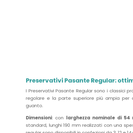
Preservativi Pasante Regular: ottim
I Preservativi Pasante Regular sono i classici p
regolare e la parte superiore più ampia per
guanto.
Dimensioni
: con
larghezza nominale di 5
standard, lunghi 190 mm realizzati con una sp
regular sono disponibili in confezioni da 3, 12 e 14