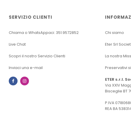
SERVIZIO CLIENTI
INFORMAZ
Chiama o WhatsAppaci: 351.9572852
Chi siamo
Live Chat
Eter Srl Socie
Scopri il nostro Servizio Clienti
La nostra Mis
Inviaci una e-mail
Preservativi s
ETER s.r.l. S
Facebook
Instagram
Via XXIV Magg
Bisceglie BT 7
P.IVA 0718068
REA BA 53831