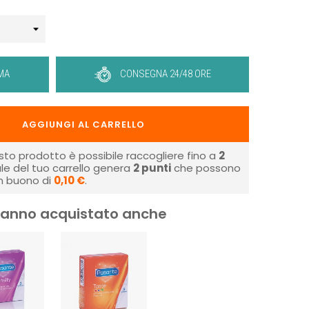
MA
CONSEGNA 24/48 ORE
AGGIUNGI AL CARRELLO
sto prodotto è possibile raccogliere fino a
2
tale del tuo carrello genera
2
punti
che possono
un buono di
0,10 €
.
i hanno acquistato anche