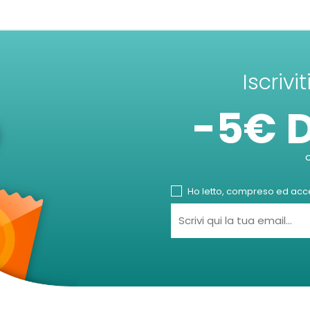
Iscrivi
-5€ 
Ho letto, compreso ed accet