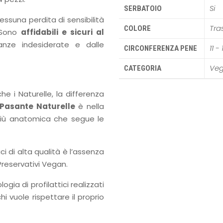
Si
SERBATOIO
suna perdita di sensibilità
Tra
COLORE
. Sono
affidabili e sicuri al
anze indesiderate e dalle
11 -
CIRCONFERENZA PENE
Ve
CATEGORIA
he i Naturelle, la differenza
Pasante Naturelle
è nella
più anatomica che segue le
i di alta qualità è l’assenza
Preservativi Vegan.
ogia di profilattici realizzati
chi vuole rispettare il proprio