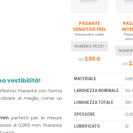
PASANTE
PAS
SENSITIVE FEEL
INTE
Preservativi sottili
RIBS 
Prese
stim
NUMERO PEZZI - 3 PEZZI
NUMERO
2,50 €
da
2
da
Latt
MATERIALE
a vestibilità!
54
rofilattici Pasante con forma
LARGHEZZA NOMINALE
 calzare al meglio come un
19
LUNGHEZZA TOTALE
0,
SPESSORE
4 mm
perfetti per le misure
essore di 0,065 mm. Pasante
Si
LUBRIFICATO
4 pezzi.