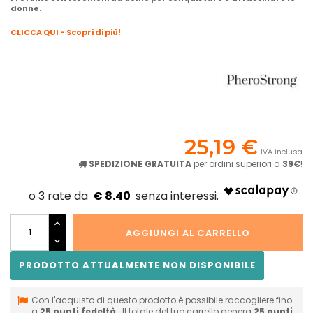
donne.
CLICCA QUI - Scopri di più!
25,19 €
IVA inclusa
SPEDIZIONE GRATUITA
per ordini superiori a
39€
!
€ 8.40
AGGIUNGI AL CARRELLO
PRODOTTO ATTUALMENTE NON DISPONIBILE
Con l'acquisto di questo prodotto è possibile raccogliere fino
a
25
punti fedeltà
. Il totale del tuo carrello genera
25
punti