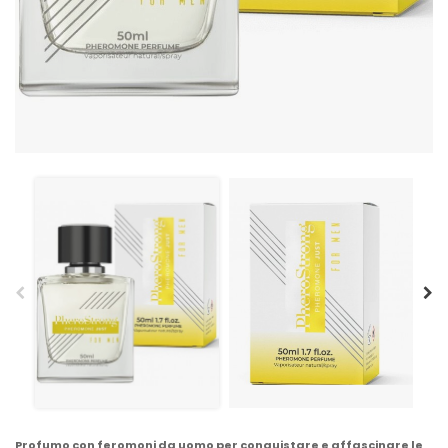
Profumo con feromoni da uomo per conquistare e affascinare le