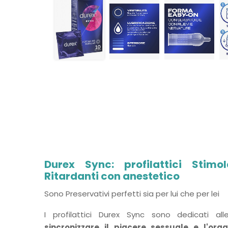
Durex Sync: profilattici Stimol
Ritardanti con anestetico
Sono Preservativi perfetti sia per lui che per lei
I profilattici Durex Sync sono dedicati a
sincronizzare il piacere sessuale e l'org