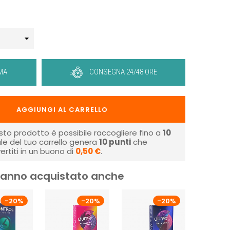
MA
CONSEGNA 24/48 ORE
AGGIUNGI AL CARRELLO
sto prodotto è possibile raccogliere fino a
10
tale del tuo carrello genera
10
punti
che
rtiti in un buono di
0,50 €
.
i hanno acquistato anche
-20%
-20%
-20%