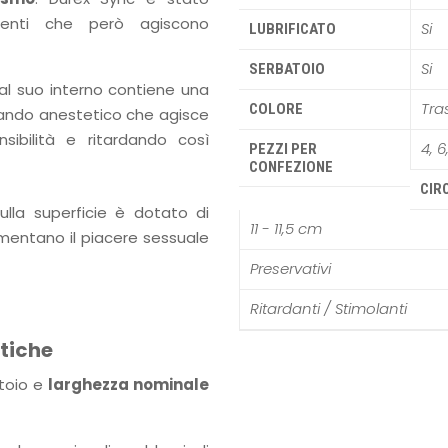
renti che però agiscono
Si
LUBRIFICATO
Si
SERBATOIO
 al suo interno contiene una
Tra
COLORE
lando anestetico che agisce
sibilità e ritardando così
4, 6
PEZZI PER
CONFEZIONE
CIR
 sulla superficie è dotato di
11 - 11,5 cm
entano il piacere sessuale
Preservativi
Ritardanti / Stimolanti
stiche
toio e
larghezza nominale