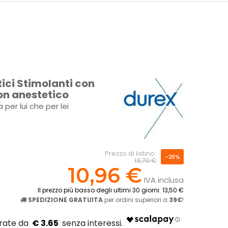
tici Stimolanti con
con anestetico
 per lui che per lei
!
Prezzo di listino:
-20%
13,70 €
10,96 €
IVA inclusa
Il prezzo più basso degli ultimi 30 giorni: 13,50 €
SPEDIZIONE GRATUITA
per ordini superiori a
39€
!
€ 3.65