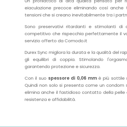
Un profilattico di alta qualità pensato per ri
eiaculazione precoce eliminando così anche t
tensioni che si creano inevitabilmente tra i partn
Sono preservativi ritardanti e stimolanti di
competitivo che rispecchia perfettamente il v
servizio offerto da Comodo.it
Durex Sync migliora la durata e la qualità del ra
gli equilibri di coppia. Stimolando l'orgas
garantendo protezione e sicurezza.
Con il suo
spessore di 0,06 mm
è più sottile
Quindi non solo si presenta come un condom s
elimina anche il fastidioso contatto della pelle
resistenza e affidabilità.