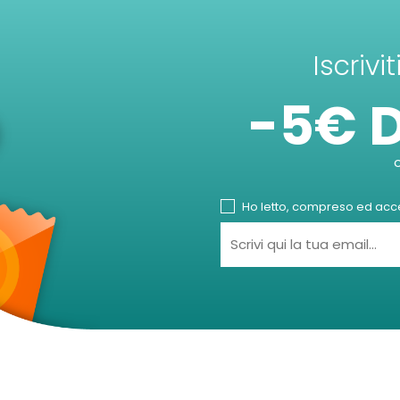
Iscrivi
-5€ 
Ho letto, compreso ed accet