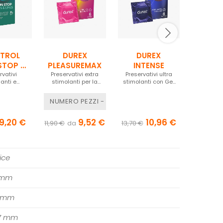
TROL
DUREX
DUREX
DU
STOP -
PLEASUREMAX
INTENSE
INT
& LINES
rvativi
Preservativi extra
Preservativi ultra
Gel eccita
ORGA
danti e
stimolanti per la
stimolanti con Gel
GEL 
olanti
coppia
eccitante
04
NUMERO PEZZI - 6 PEZZI
16,90 €
9,20 €
9,52 €
10,96 €
11,90 €
da
13,70 €
ice
 mm
5 mm
7 mm