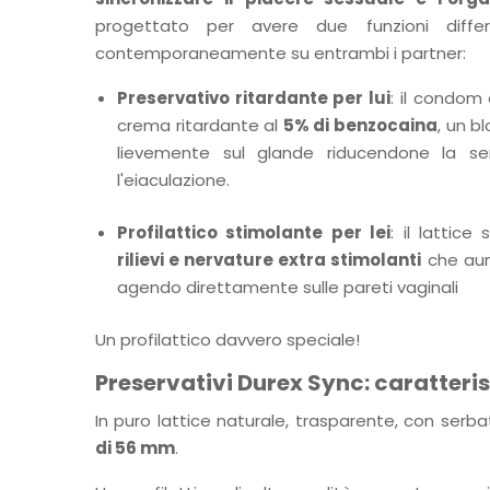
progettato per avere due funzioni diffe
contemporaneamente su entrambi i partner:
Preservativo ritardante per lui
: il condom
crema ritardante al
5% di benzocaina
, un b
lievemente sul glande riducendone la sen
l'eiaculazione.
Profilattico stimolante per lei
: il lattice
rilievi e nervature extra stimolanti
che aum
agendo direttamente sulle pareti vaginali
Un profilattico davvero speciale!
Preservativi Durex Sync: caratteri
In puro lattice naturale, trasparente, con serba
di 56 mm
.