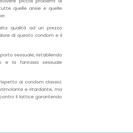
solvere piccoli problemi di
utte quelle ansie e quelle
er.
 alta qualità ad un prezzo
alore di questo condom e il
pporto sessuale, ristabilendo
mo e la fantasia sessuale
 rispetto ai condom classici.
timolante e ritardante, ma
 contro il lattice garantendo