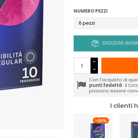
NUMERO PEZZI
SPEDIZIONE ANONI
Con l'acquisto di que
punti fedeltà
. Il to
possono essere conve
I client
-20%