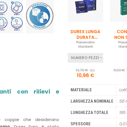
DUREX LUNGA
CON
DURATA
NON 
VESTIBILITÀ
Preservativi
DOTS 
Prese
ritardanti
ritar
REGULAR
stim
NUMERO PEZZI - 6 PEZZI
13,70 €
da
11,50 €
10,96 €
Latt
MATERIALE
anti con rilievi e
56
LARGHEZZA NOMINALE
19
LUNGHEZZA TOTALE
lle coppie che desiderano
0,0
SPESSORE
asmo
. Durex Sync è stato