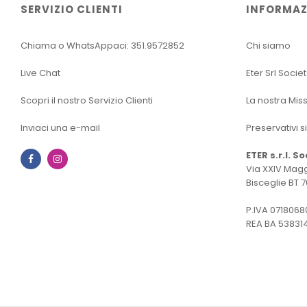
SERVIZIO CLIENTI
INFORMAZ
Chiama o WhatsAppaci: 351.9572852
Chi siamo
Live Chat
Eter Srl Socie
Scopri il nostro Servizio Clienti
La nostra Mis
Inviaci una e-mail
Preservativi s
ETER s.r.l. S
Facebook
Instagram
Via XXIV Magg
Bisceglie BT 7
P.IVA 0718068
REA BA 53831