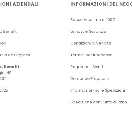
IONI AZIENDALI
INFORMAZIONI DEL NEG
Pacco Anonimo al 100%
tà Benefit
Le nostre Garanzie
sion
Condizioni di Vendita
icuri ed Originali
Termini per il Recesso
oc. Benefit
Pagamenti Sicuri
io, 40
6011
Domande Frequenti
0725
Informazioni sulle Spedizioni
4
Spedizione con Punto di RItiro