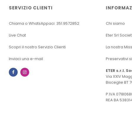
SERVIZIO CLIENTI
INFORMAZ
Chiama o WhatsAppaci: 351.9572852
Chi siamo
Live Chat
Eter Srl Socie
Scopri il nostro Servizio Clienti
La nostra Mis
Inviaci una e-mail
Preservativi s
ETER s.r.l. S
Facebook
Instagram
Via XXIV Magg
Bisceglie BT 7
P.IVA 0718068
REA BA 53831