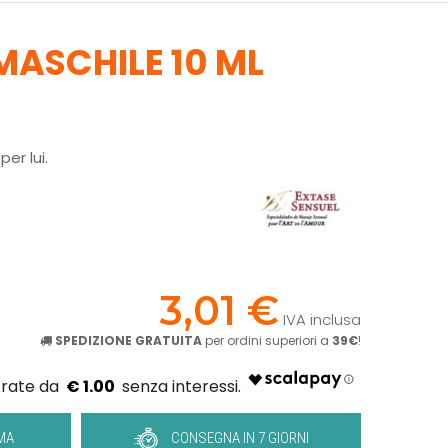
MASCHILE 10 ML
er lui.
!
3,01 €
IVA inclusa
SPEDIZIONE GRATUITA
per ordini superiori a
39€
!
€ 1.00
MA
CONSEGNA IN 7 GIORNI