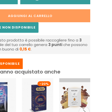
AGGIUNGI AL CARRELLO
 NON DISPONIBILE
sto prodotto è possibile raccogliere fino a
3
tale del tuo carrello genera
3
punti
che possono
un buono di
0,15 €
.
SPONIBILE
i hanno acquistato anche
-20%