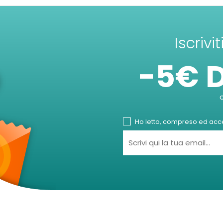
Iscrivi
-5€ 
Ho letto, compreso ed accet