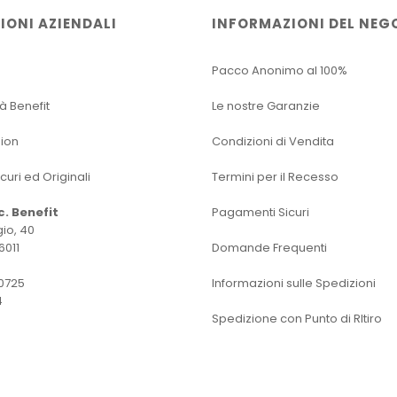
IONI AZIENDALI
INFORMAZIONI DEL NEG
Pacco Anonimo al 100%
tà Benefit
Le nostre Garanzie
sion
Condizioni di Vendita
icuri ed Originali
Termini per il Recesso
oc. Benefit
Pagamenti Sicuri
io, 40
6011
Domande Frequenti
0725
Informazioni sulle Spedizioni
4
Spedizione con Punto di RItiro