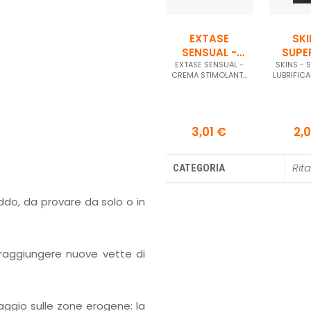
EXTASE
SKI
SENSUAL -
SUPE
EXTASE SENSUAL -
CREMA
SKINS - 
LUBRI
CREMA STIMOLANTE
LUBRIFICA
STIMOLANTE
A BA
PER LEI 10 ML
DI SIL
PER LEI 10 ML
SILI
MONODO
MONO
3,01 €
2,
Rit
CATEGORIA
ddo, da provare da solo o in
 raggiungere nuove vette di
ggio sulle zone erogene: la