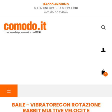
PACCO ANONIMO
SPEDIZIONE GRATUITA SOPRA I
39€
CONSEGNA VELOCE
il portale dei preservativi dal 1998
0
navigazione
☰
Toggle
BAILE - VIBRATORECON ROTAZIONE
RABBIT MULTIVE VELOCIT E