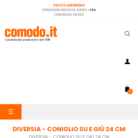
PACCO ANONIMO
SPEDIZIONE GRATUITA SOPRA I
39€
CONSEGNA VELOCE
il portale dei preservativi dal 1998
0
navigazione
☰
Toggle
DIVERSIA - CONIGLIO SU E GIÙ 24 CM
DIVERSIA - CONIGLIO SU E GIÙ 24 CM