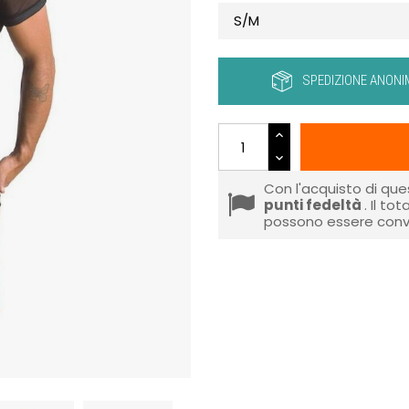
SPEDIZIONE ANONI
Con l'acquisto di que
punti fedeltà
. Il to
possono essere conve