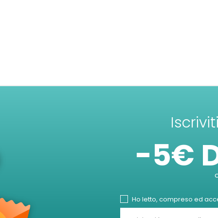
Iscrivi
-5€ 
Ho letto, compreso ed accet