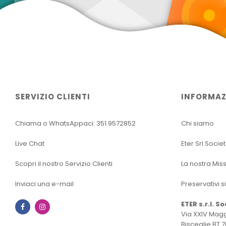
SERVIZIO CLIENTI
INFORMAZ
Chiama o WhatsAppaci: 351.9572852
Chi siamo
Live Chat
Eter Srl Socie
Scopri il nostro Servizio Clienti
La nostra Mis
Inviaci una e-mail
Preservativi s
ETER s.r.l. S
Facebook
Instagram
Via XXIV Magg
Bisceglie BT 7