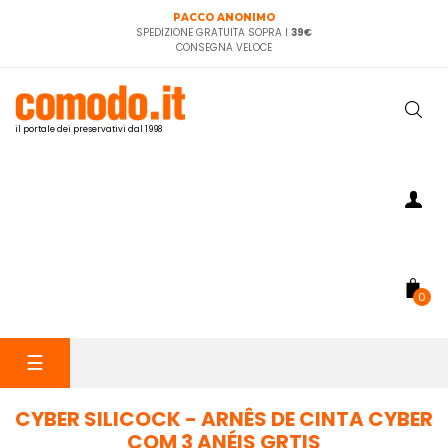
PACCO ANONIMO
SPEDIZIONE GRATUITA SOPRA I
39€
CONSEGNA VELOCE
il portale dei preservativi dal 1998
0
navigazione
☰
Toggle
CYBER SILICOCK - ARNÊS DE CINTA CYBER
COM 3 ANÉIS GRTIS