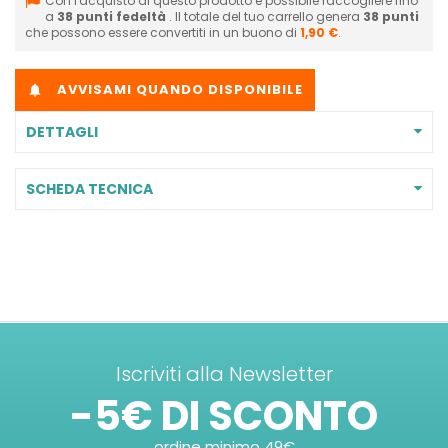
Con l'acquisto di questo prodotto è possibile raccogliere fino
a
38
punti fedeltà
. Il totale del tuo carrello genera
38
punti
che possono essere convertiti in un buono di
1,90 €
.
AVVISAMI QUANDO DISPONIBILE

DETTAGLI
SCHEDA TECNICA
Iscriviti alla Newsletter
-5€ DI SCONTO
ordine minimo 49€