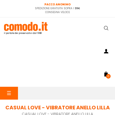
PACCO ANONIMO
SPEDIZIONE GRATUITA SOPRA I
39€
CONSEGNA VELOCE
il portale dei preservativi dal 1998
0
navigazione
☰
Toggle
CASUAL LOVE - VIBRATORE ANELLO LILLA
CASUAL LOVE - VIBRATORE ANELLO LILLA