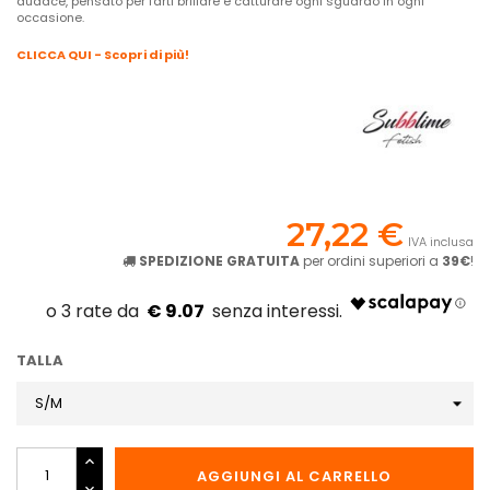
audace, pensato per farti brillare e catturare ogni sguardo in ogni
occasione.
CLICCA QUI - Scopri di più!
27,22 €
IVA inclusa
SPEDIZIONE GRATUITA
per ordini superiori a
39€
!
€ 9.07
TALLA
AGGIUNGI AL CARRELLO