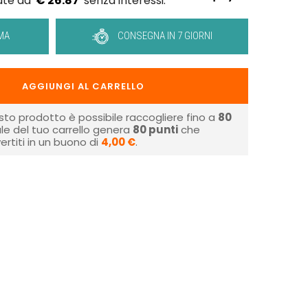
€ 26.87
MA
CONSEGNA IN 7 GIORNI
AGGIUNGI AL CARRELLO
sto prodotto è possibile raccogliere fino a
80
tale del tuo carrello genera
80
punti
che
rtiti in un buono di
4,00 €
.