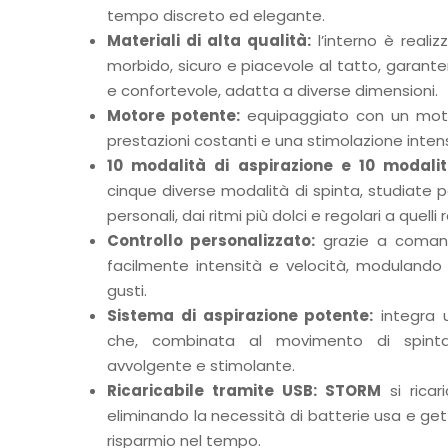
tempo discreto ed elegante.
Materiali di alta qualità:
l’interno è realiz
morbido, sicuro e piacevole al tatto, garante
e confortevole, adatta a diverse dimensioni.
Motore potente:
equipaggiato con un moto
prestazioni costanti e una stimolazione inten
10 modalità di aspirazione e 10 modalit
cinque diverse modalità di spinta, studiate p
personali, dai ritmi più dolci e regolari a quelli r
Controllo personalizzato:
grazie a comandi
facilmente intensità e velocità, modulando l
gusti.
Sistema di aspirazione potente:
integra u
che, combinata al movimento di spinta
avvolgente e stimolante.
Ricaricabile tramite USB:
STORM
si rica
eliminando la necessità di batterie usa e ge
risparmio nel tempo.