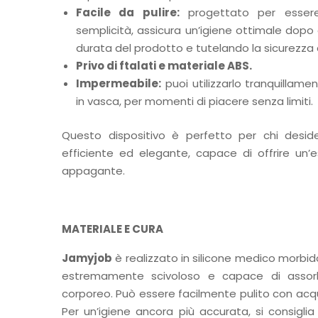
Facile da pulire:
progettato per esser
semplicità, assicura un’igiene ottimale dopo 
durata del prodotto e tutelando la sicurezza 
Privo di ftalati e materiale ABS.
Impermeabile:
puoi utilizzarlo tranquillam
in vasca, per momenti di piacere senza limiti.
Questo dispositivo è perfetto per chi deside
efficiente ed elegante, capace di offrire un’
appagante.
MATERIALE E CURA
Jamyjob
è realizzato in silicone medico morbi
estremamente scivoloso e capace di assorb
corporeo. Può essere facilmente pulito con acq
Per un’igiene ancora più accurata, si consiglia