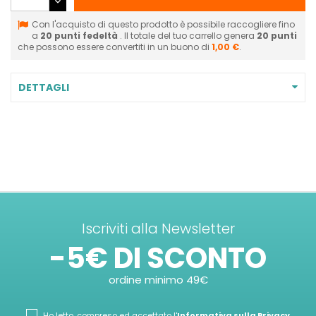
Con l'acquisto di questo prodotto è possibile raccogliere fino
a
20
punti fedeltà
. Il totale del tuo carrello genera
20
punti
che possono essere convertiti in un buono di
1,00 €
.
DETTAGLI
Iscriviti alla Newsletter
-5€ DI SCONTO
ordine minimo 49€
Ho letto, compreso ed accettato l'
Informativa sulla Privacy