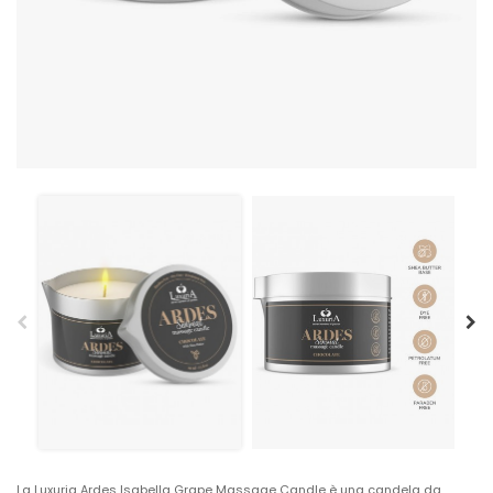
La Luxuria Ardes Isabella Grape Massage Candle è una candela da