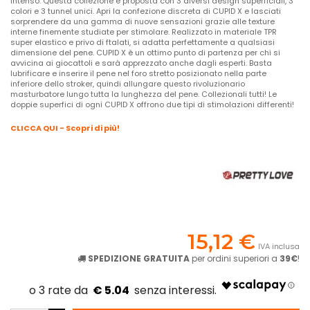
intenso. Questa collezione è proposta con 3 diversi design superficiali, 3
colori e 3 tunnel unici. Apri la confezione discreta di CUPID X e lasciati
sorprendere da una gamma di nuove sensazioni grazie alle texture
interne finemente studiate per stimolare. Realizzato in materiale TPR
super elastico e privo di ftalati, si adatta perfettamente a qualsiasi
dimensione del pene. CUPID X è un ottimo punto di partenza per chi si
avvicina ai giocattoli e sarà apprezzato anche dagli esperti. Basta
lubrificare e inserire il pene nel foro stretto posizionato nella parte
inferiore dello stroker, quindi allungare questo rivoluzionario
masturbatore lungo tutta la lunghezza del pene. Collezionali tutti! Le
doppie superfici di ogni CUPID X offrono due tipi di stimolazioni differenti!
CLICCA QUI - Scopri di più!
15,12 €
IVA inclusa
SPEDIZIONE GRATUITA
per ordini superiori a
39€
!
€ 5.04