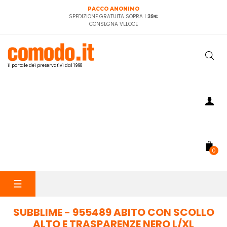
PACCO ANONIMO
SPEDIZIONE GRATUITA SOPRA I
39€
CONSEGNA VELOCE
il portale dei preservativi dal 1998
0
navigazione
☰
Toggle
SUBBLIME - 955489 ABITO CON SCOLLO
ALTO E TRASPARENZE NERO L/XL