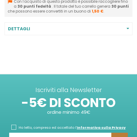
Con l'acquisto di questo prodotto è possibile raccogliere fino
a
30
punti fedeltà
. Il totale del tuo carrello genera
30
punti
che possono essere convertiti in un buono di
1,50 €
.
DETTAGLI
Iscriviti alla Newsletter
-5€ DI SCONTO
ordine minimo 49€
Ho letto, compreso ed accettato l'
Informativa sulla Privacy