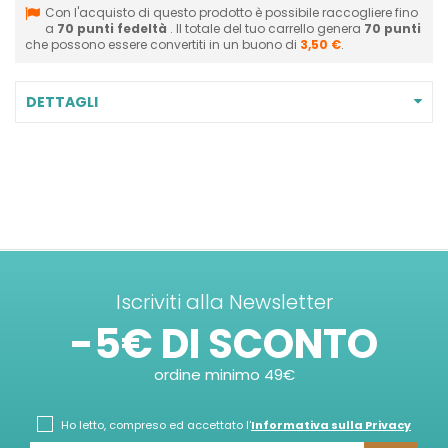
Con l'acquisto di questo prodotto è possibile raccogliere fino
a
70
punti fedeltà
. Il totale del tuo carrello genera
70
punti
che possono essere convertiti in un buono di
3,50 €
.
DETTAGLI
Iscriviti alla Newsletter
-5€ DI SCONTO
ordine minimo 49€
Ho letto, compreso ed accettato l'
Informativa sulla Privacy