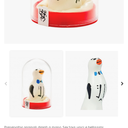
Preservativi originali dipinti a mano. Sex toys unici e bellissimi.