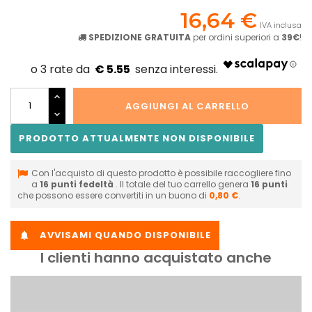
16,64 €
IVA inclusa
SPEDIZIONE GRATUITA
per ordini superiori a
39€
!
€ 5.55
AGGIUNGI AL CARRELLO
PRODOTTO ATTUALMENTE NON DISPONIBILE
Con l'acquisto di questo prodotto è possibile raccogliere fino
a
16
punti fedeltà
. Il totale del tuo carrello genera
16
punti
che possono essere convertiti in un buono di
0,80 €
.
AVVISAMI QUANDO DISPONIBILE

I clienti hanno acquistato anche