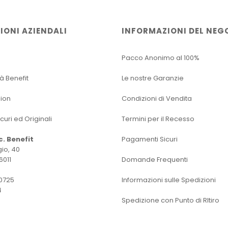
IONI AZIENDALI
INFORMAZIONI DEL NEG
Pacco Anonimo al 100%
tà Benefit
Le nostre Garanzie
sion
Condizioni di Vendita
icuri ed Originali
Termini per il Recesso
oc. Benefit
Pagamenti Sicuri
io, 40
6011
Domande Frequenti
0725
Informazioni sulle Spedizioni
4
Spedizione con Punto di RItiro