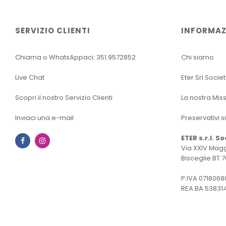
SERVIZIO CLIENTI
INFORMAZ
Chiama o WhatsAppaci: 351.9572852
Chi siamo
Live Chat
Eter Srl Socie
Scopri il nostro Servizio Clienti
La nostra Mis
Inviaci una e-mail
Preservativi s
ETER s.r.l. S
Facebook
Instagram
Via XXIV Magg
Bisceglie BT 7
P.IVA 0718068
REA BA 53831