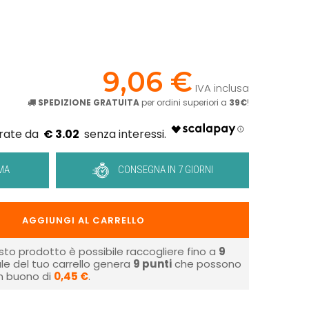
!
9,06 €
IVA inclusa
SPEDIZIONE GRATUITA
per ordini superiori a
39€
!
€ 3.02
MA
CONSEGNA IN 7 GIORNI
AGGIUNGI AL CARRELLO
sto prodotto è possibile raccogliere fino a
9
tale del tuo carrello genera
9
punti
che possono
un buono di
0,45 €
.