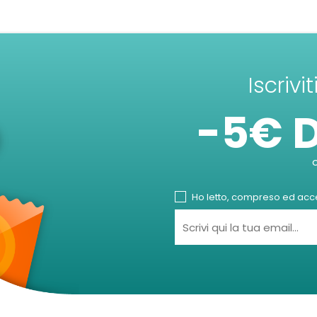
Iscrivi
-5€ 
Ho letto, compreso ed accet