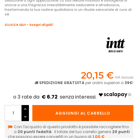
seduzione a ogni applicazione. La sua texture morbida e avvolgente si
unisce a una fragranza irresistibilmente seducente e afrodisiaca,
trasformando la tua routine quotidiana in un rituale sensoriale di cura di
sé.
CLICCA QUI - Scopri di più!
20,15 €
IVA inclusa
SPEDIZIONE GRATUITA
per ordini superiori a
39€
!
€ 6.72
AGGIUNGI AL CARRELLO
Con l'acquisto di questo prodotto è possibile raccogliere fino
a
20
punti fedeltà
. Il totale del tuo carrello genera
20
punti
che possono essere convertiti in un buono di
1,00 €
.