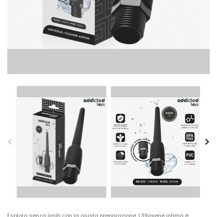
Esplora senza limiti con la giusta preparazione. L39igiene intima è