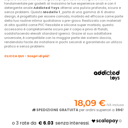
fondamentale per goderti al massimo le tue esperienze anali e con il
detergente anale
Addicted Toys
otterrai una pulizia profonda, sicura e
senza problemi. Questo
Modello 1
, parte di una gamma di 6 diversi
design, è progettato per essere comodo, morbido ed efficace come parte
della tua routine intima quotidiana o pre-gioco. Realizzato con materiali
di alta qualità come PVC flessibile e silicone super morbido, questo
accessorio è completamente sicuro per il corpo e privo di ftalati,
soddisfacendo elevati standard igienici. Grazie al suo adattatore
universale, è compatibile con la maggior parte dei sistemi doccia,
rendendolo facile da installare in pochi secondi e garantendo un utilizzo
pratico e senza problemi.
CLICCA QUI - Scopri di più!
18,09 €
IVA inclusa
SPEDIZIONE GRATUITA
per ordini superiori a
39€
!
€ 6.03