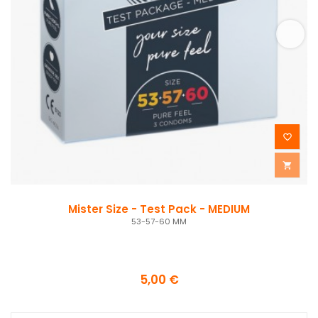


Mister Size - Test Pack - MEDIUM
53-57-60 MM
5,00 €