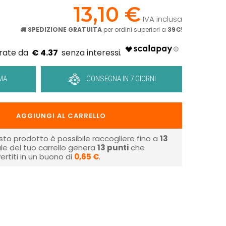
13,10 €
IVA inclusa
SPEDIZIONE GRATUITA
per ordini superiori a
39€
!
€ 4.37
MA
CONSEGNA IN 7 GIORNI
AGGIUNGI AL CARRELLO
sto prodotto è possibile raccogliere fino a
13
tale del tuo carrello genera
13
punti
che
rtiti in un buono di
0,65 €
.