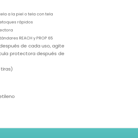
la a la piel o tela con tela
 retoques rápidos
tectora
estándares REACH y PROP 65
 después de cada uso, agite
lícula protectora después de
tiras)
etileno