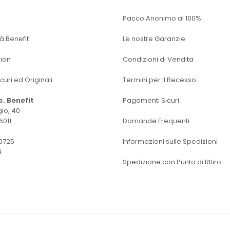
Pacco Anonimo al 100%
tà Benefit
Le nostre Garanzie
sion
Condizioni di Vendita
icuri ed Originali
Termini per il Recesso
oc. Benefit
Pagamenti Sicuri
io, 40
6011
Domande Frequenti
0725
Informazioni sulle Spedizioni
4
Spedizione con Punto di RItiro