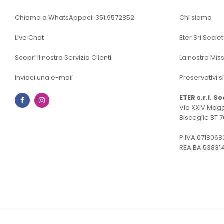
Chiama o WhatsAppaci: 351.9572852
Chi siamo
Live Chat
Eter Srl Socie
Scopri il nostro Servizio Clienti
La nostra Mis
Inviaci una e-mail
Preservativi s
ETER s.r.l. S
Facebook
Instagram
Via XXIV Magg
Bisceglie BT 7
P.IVA 0718068
REA BA 53831