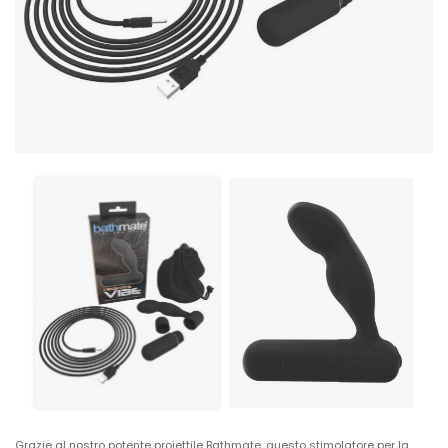
Grazie al nostro potente proiettile Bathmate, questo stimolatore per la