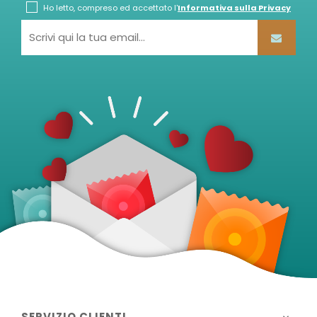
Ho letto, compreso ed accettato l'
Informativa sulla Privacy
SERVIZIO CLIENTI