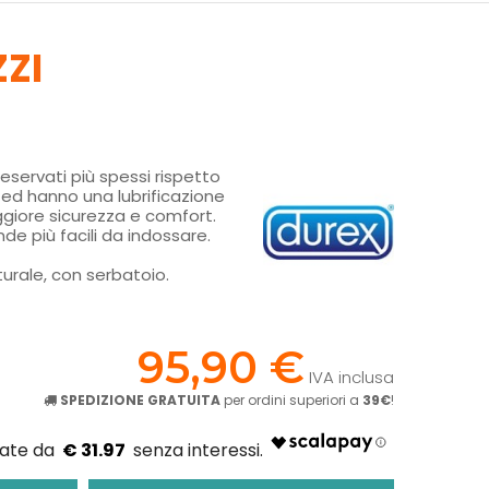
ZZI
reservati più spessi rispetto
ed hanno una lubrificazione
giore sicurezza e comfort.
de più facili da indossare.
aturale, con serbatoio.
!
95,90 €
IVA inclusa
SPEDIZIONE GRATUITA
per ordini superiori a
39€
!
€ 31.97