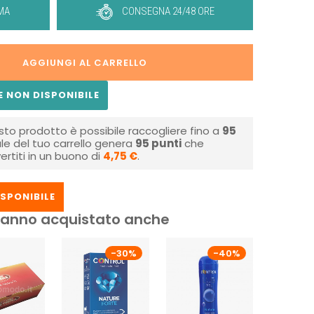
MA
CONSEGNA 24/48 ORE
AGGIUNGI AL CARRELLO
 NON DISPONIBILE
sto prodotto è possibile raccogliere fino a
95
tale del tuo carrello genera
95
punti
che
rtiti in un buono di
4,75 €
.
SPONIBILE
i hanno acquistato anche
-30%
-40%