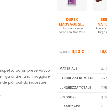
DUREX
SE
MASSAGE 2IN1
NATU
Lubrificante e gel
- ALOE VERA
Preserva
corpo con Aloe Vera
large 
11,20 €
18,
14,00 €
Latt
MATERIALE
 rispetto ad un preservativo
er garantire una maggiore
56
LARGHEZZA NOMINALE
de più facili da indossare.
20
LUNGHEZZA TOTALE
.
0,0
SPESSORE
Si
LUBRIFICATO