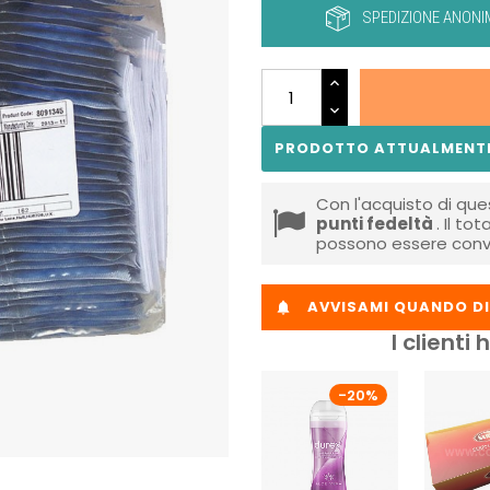
SPEDIZIONE ANONI
PRODOTTO ATTUALMENTE
Con l'acquisto di que
punti fedeltà
. Il to
possono essere conve
AVVISAMI QUANDO DI

I client
-20%