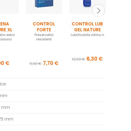
RENA
CONTROL
CONTROL LUB
DUREX
RE XL
FORTE
GEL NATURE
DUR
tivi extra
Preservativi
Lubrificante intimo neutro
VESTI
Preser
classici
resistenti
ritar
REG
NUMERO
6,30 €
10,50 €
00 €
7,70 €
11,00 €
13,70
10,
ice
 mm
5 mm
75 mm