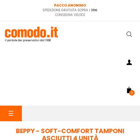
PACCO ANONIMO
SPEDIZIONE GRATUITA SOPRA I
39€
CONSEGNA VELOCE
il portale dei preservativi dal 1998
0
navigazione
☰
Toggle
BEPPY - SOFT-COMFORT TAMPONI
ASCIUTTI 4 UNITÀ