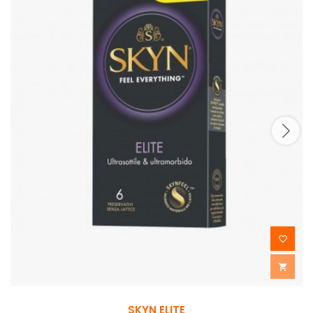


SKYN ELITE