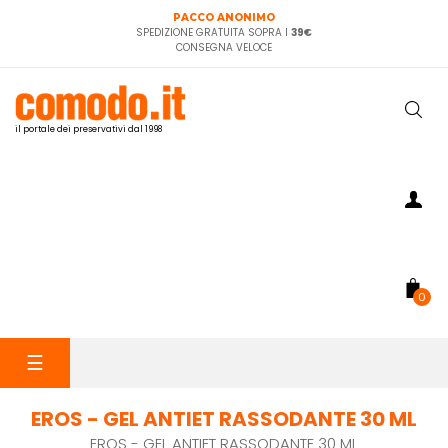
PACCO ANONIMO
SPEDIZIONE GRATUITA SOPRA I
39€
CONSEGNA VELOCE
il portale dei preservativi dal 1998
0
navigazione
☰
Toggle
EROS - GEL ANTIET RASSODANTE 30 ML
EROS - GEL ANTIET RASSODANTE 30 ML