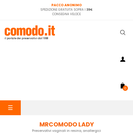
PACCO ANONIMO
SPEDIZIONE GRATUITA SOPRA I
39€
CONSEGNA VELOCE
il portale dei preservativi dal 1998
0
navigazione
☰
Toggle
MRCOMODO LADY
Preservativi vaginali in resina, anallergici