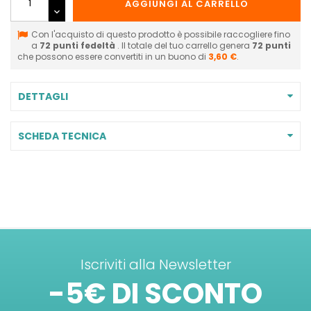
AGGIUNGI AL CARRELLO
Con l'acquisto di questo prodotto è possibile raccogliere fino
a
72
punti fedeltà
. Il totale del tuo carrello genera
72
punti
che possono essere convertiti in un buono di
3,60 €
.
DETTAGLI
SCHEDA TECNICA
Iscriviti alla Newsletter
-5€ DI SCONTO