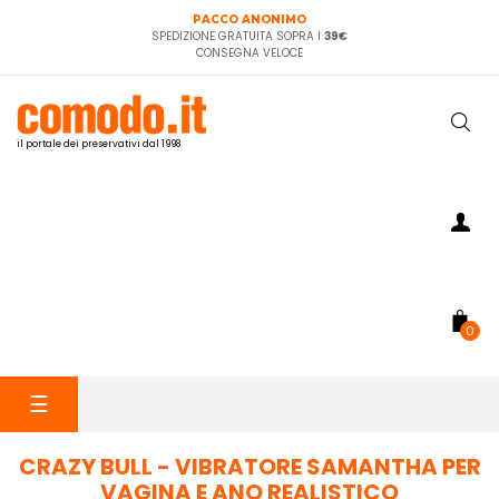
PACCO ANONIMO
SPEDIZIONE GRATUITA SOPRA I
39€
CONSEGNA VELOCE
il portale dei preservativi dal 1998
0
navigazione
☰
Toggle
CRAZY BULL - VIBRATORE SAMANTHA PER
VAGINA E ANO REALISTICO