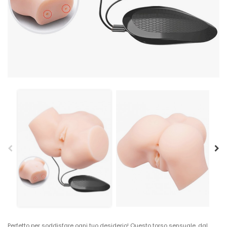
Perfetto per soddisfare ogni tuo desiderio! Questo torso sensuale, dal