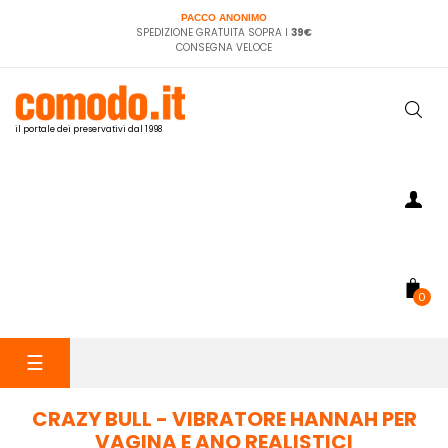
PACCO ANONIMO
SPEDIZIONE GRATUITA SOPRA I
39€
CONSEGNA VELOCE
il portale dei preservativi dal 1998
0
navigazione
☰
Toggle
CRAZY BULL - VIBRATORE HANNAH PER
VAGINA E ANO REALISTICI