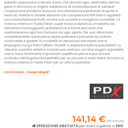
potente aspirazione a tenuta d'aria che stimola ogni centimetro del tuo
pene, ti offriranno la miglior esperienza di masturbazione di sempre!
L'aspirazione ermetica assicura una stimolazione profonda di punta e
testicoli, mentre lo Stroker vibrante con compressore PDX Elite ti regalerà
una masturbazione multi-azione con suzione e mungitura incredibili. La
manica interna in Fanta Flesh, super liscia e realistica, è rivestita da
nervature massaggianti, protuberanze e trame piacevoli che
soddisferanno ogni tua fantasia ad ogni spinta. Per una vibrazione
completamente automatica, basta premere il pulsante sul motore
ricaricabile e goderti 10 modalità di vibrazione stimolanti che si
propagano lungo tutto l'albero. Divertiti a esplorare tutte le possibilità! La
robusta custodia esterna include una ventosa con bloccaggio regolabile,
che si fissa facilmente a qualsiasi superficie piana e può essere
inclinata nell'angolazione perfetta per un piacere a mani libere. Rimuovi la
manica interna in Fanta Flesh per un utilizzo portatile.
CLICCA QUI - Scopri di più!
141,14 €
IVA inclusa
SPEDIZIONE GRATUITA
per ordini superiori a
39€
!