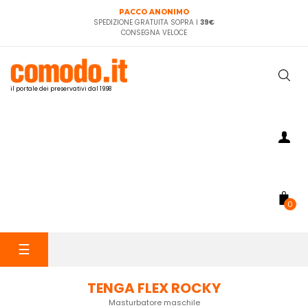
PACCO ANONIMO
SPEDIZIONE GRATUITA SOPRA I
39€
CONSEGNA VELOCE
il portale dei preservativi dal 1998
0
navigazione
☰
Toggle
TENGA FLEX ROCKY
Masturbatore maschile