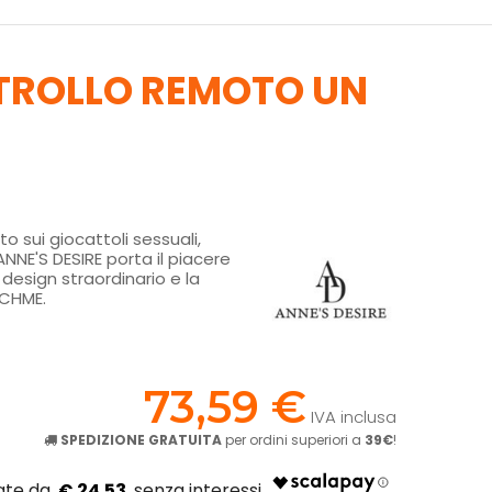
NTROLLO REMOTO UN
O
o sui giocattoli sessuali,
NNE'S DESIRE porta il piacere
n design straordinario e la
TCHME.
!
73,59 €
IVA inclusa
SPEDIZIONE GRATUITA
per ordini superiori a
39€
!
€ 24.53