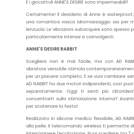
E i giocattoli ANNE'S DESIRE sono impermeabili?
Certamente! Il desiderio di Anne è waterproof,
una romantica vasca idromassaggio sia per m
lenzuola. Le vibrazioni subacquee sono spesso 
particolarmente intense e coinvolgenti.
ANNE'S DESIRE RABBIT
Scegliere non è mai facile, ma con AD RABB
vibratore versatile stimola contemporaneamente 
per un piacere completo. E se vuoi cambiare s
AD RABBIT ha due motori indipendenti, così puoi 
separatamente. Oggi ti senti più clitoridea
concentrarti sulla stimolazione interna? Avan
per scatenare la festa!
Realizzato in silicone medico flessibile, AD RA
alla pelle. Il telecomando wireless ti permette di
interrompere l’eccitazione. Puoi scegliere tra 7