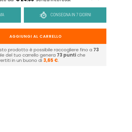
MA
CONSEGNA IN 7 GIORNI
AGGIUNGI AL CARRELLO
sto prodotto è possibile raccogliere fino a
73
tale del tuo carrello genera
73
punti
che
rtiti in un buono di
3,65 €
.