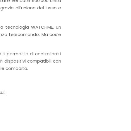
state vendute 500.000 unità
grazie all’unione del lusso e
ella tecnologia WATCHME, un
 senza telecomando. Ma cos’è
 ti permette di controllare i
ri dispositivi compatibili con
ale comodità.
ui: