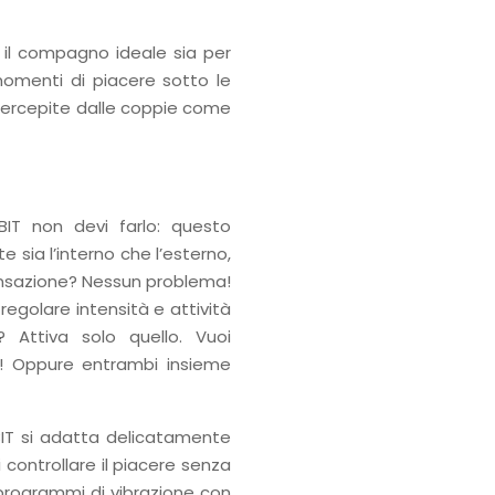
 il compagno ideale sia per
omenti di piacere sotto le
percepite dalle coppie come
IT non devi farlo: questo
sia l’interno che l’esterno,
ensazione? Nessun problema!
regolare intensità e attività
? Attiva solo quello. Vuoi
ti! Oppure entrambi insieme
BBIT si adatta delicatamente
 controllare il piacere senza
 programmi di vibrazione con