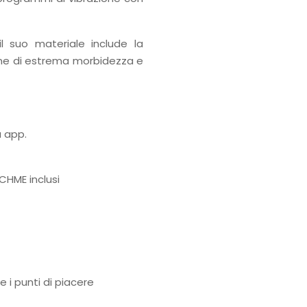
il suo materiale include la
one di estrema morbidezza e
a app.
HME inclusi
 i punti di piacere