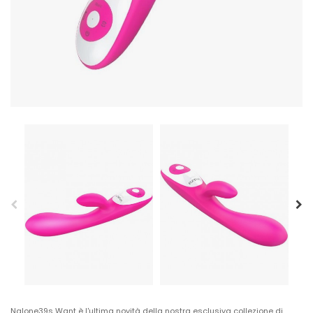
Nalone39s Want è l'ultima novità della nostra esclusiva collezione di