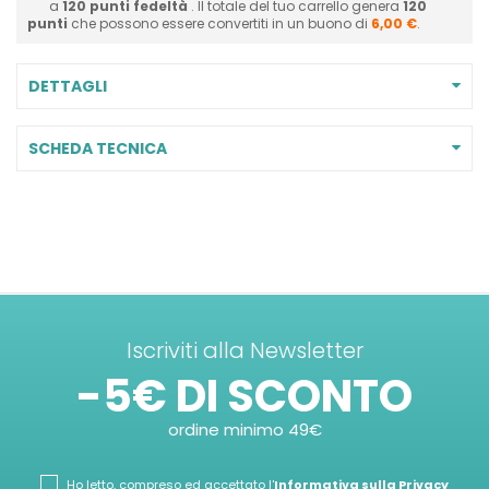
a
120
punti fedeltà
. Il totale del tuo carrello genera
120
punti
che possono essere convertiti in un buono di
6,00 €
.
DETTAGLI
SCHEDA TECNICA
Iscriviti alla Newsletter
-5€ DI SCONTO
ordine minimo 49€
Ho letto, compreso ed accettato l'
Informativa sulla Privacy