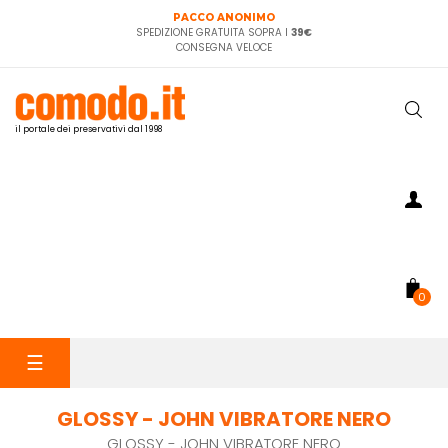
PACCO ANONIMO
SPEDIZIONE GRATUITA SOPRA I
39€
CONSEGNA VELOCE
il portale dei preservativi dal 1998
0
navigazione
☰
Toggle
GLOSSY - JOHN VIBRATORE NERO
GLOSSY - JOHN VIBRATORE NERO