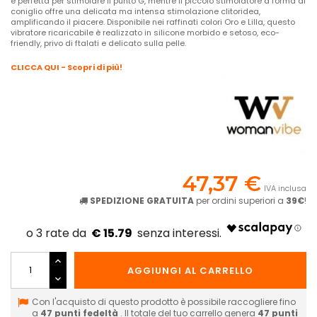
è perfetta per stimolare il punto G, mentre il piccolo stimolatore a forma di
coniglio offre una delicata ma intensa stimolazione clitoridea,
amplificando il piacere. Disponibile nei raffinati colori Oro e Lilla, questo
vibratore ricaricabile è realizzato in silicone morbido e setoso, eco-
friendly, privo di ftalati e delicato sulla pelle.
CLICCA QUI - Scopri di più!
47,37 €
IVA inclusa
SPEDIZIONE GRATUITA
per ordini superiori a
39€
!
€ 15.79
AGGIUNGI AL CARRELLO
Con l'acquisto di questo prodotto è possibile raccogliere fino
a
47
punti fedeltà
. Il totale del tuo carrello genera
47
punti