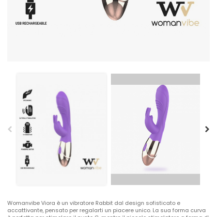
Womanvibe Viora è un vibratore Rabbit dal design sofisticato e
accattivante, pensato per regalarti un piacere unico. La sua forma curva