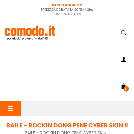
PACCO ANONIMO
SPEDIZIONE GRATUITA SOPRA I
39€
CONSEGNA VELOCE
il portale dei preservativi dal 1998
0
navigazione
☰
Toggle
BAILE - ROCKIN DONG PENE CYBER SKIN II
BAILE - ROCKIN DONG PENE CYBER SKIN II