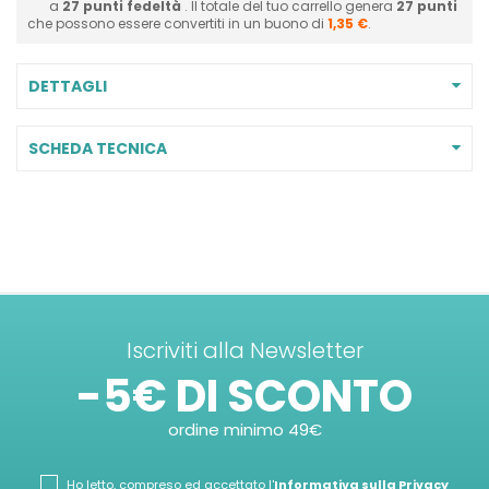
a
27
punti fedeltà
. Il totale del tuo carrello genera
27
punti
che possono essere convertiti in un buono di
1,35 €
.
DETTAGLI
SCHEDA TECNICA
Iscriviti alla Newsletter
-5€ DI SCONTO
ordine minimo 49€
Ho letto, compreso ed accettato l'
Informativa sulla Privacy