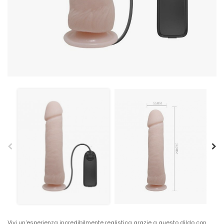
Vivi un'esperienza incredibilmente realistica grazie a questo dildo con