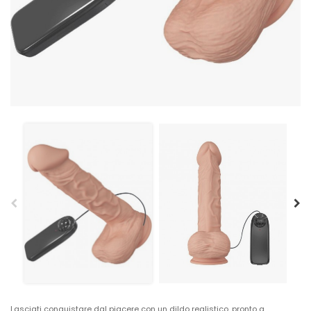
Lasciati conquistare dal piacere con un dildo realistico, pronto a