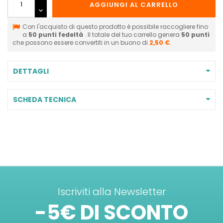
AGGIUNGI AL CARRELLO
Con l'acquisto di questo prodotto è possibile raccogliere fino
a
50
punti fedeltà
. Il totale del tuo carrello genera
50
punti
che possono essere convertiti in un buono di
2,50 €
.
DETTAGLI
SCHEDA TECNICA
Iscriviti alla Newsletter
-5€ DI SCONTO