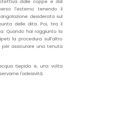
otettiva dalle coppe e dal
erso l'esterno tenendo il
'angolazione desiderata sul
ta delle dita. Poi, tira il
lla. Quando hai raggiunto la
Ripeti la procedura sull'altro
per assicurare una tenuta
 acqua tiepida e, una volta
eservarne l'adesività.