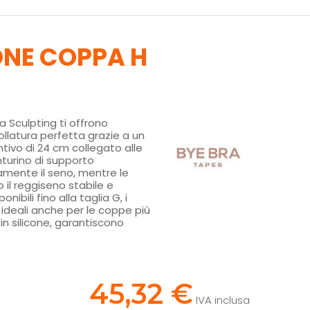
ONE COPPA H
Bra Sculpting ti offrono
llatura perfetta grazie a un
tivo di 24 cm collegato alle
nturino di supporto
amente il seno, mentre le
l reggiseno stabile e
onibili fino alla taglia G, i
o ideali anche per le coppe più
in silicone, garantiscono
!
45,32 €
IVA inclusa