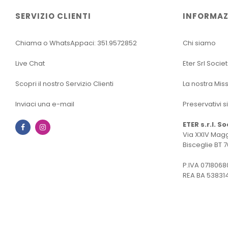
SERVIZIO CLIENTI
INFORMAZ
Chiama o WhatsAppaci: 351.9572852
Chi siamo
Live Chat
Eter Srl Socie
Scopri il nostro Servizio Clienti
La nostra Mis
Inviaci una e-mail
Preservativi s
ETER s.r.l. S
Facebook
Instagram
Via XXIV Magg
Bisceglie BT 7
P.IVA 0718068
REA BA 53831