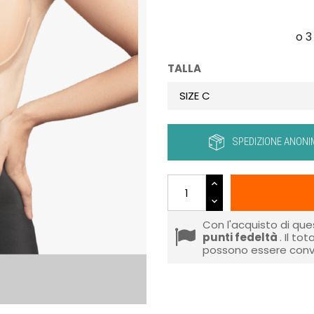
TALLA
SPEDIZIONE ANONI
Con l'acquisto di que
punti fedeltà
. Il to
possono essere conve