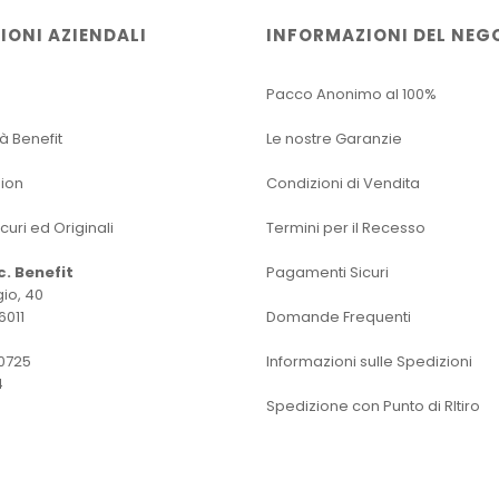
IONI AZIENDALI
INFORMAZIONI DEL NEG
Pacco Anonimo al 100%
tà Benefit
Le nostre Garanzie
sion
Condizioni di Vendita
icuri ed Originali
Termini per il Recesso
oc. Benefit
Pagamenti Sicuri
io, 40
6011
Domande Frequenti
0725
Informazioni sulle Spedizioni
4
Spedizione con Punto di RItiro