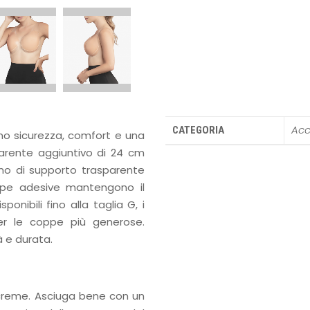
Acc
CATEGORIA
rono sicurezza, comfort e una
parente aggiuntivo di 24 cm
rino di supporto trasparente
ppe adesive mantengono il
ponibili fino alla taglia G, i
per le coppe più generose.
à e durata.
 o creme. Asciuga bene con un