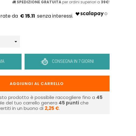
SPEDIZIONE GRATUITA
per ordini superiori a
39€
!
€ 15.11
MA
CONSEGNA IN 7 GIORNI
AGGIUNGI AL CARRELLO
sto prodotto è possibile raccogliere fino a
45
tale del tuo carrello genera
45
punti
che
rtiti in un buono di
2,25 €
.