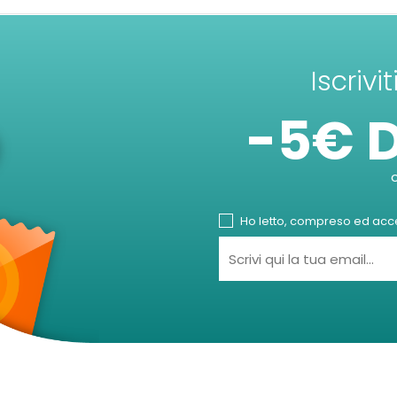
Iscrivi
-5€ 
Ho letto, compreso ed accet