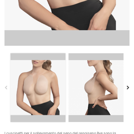
I cuscinetti per il sollevamento del seno del reggiseno Bye sono la