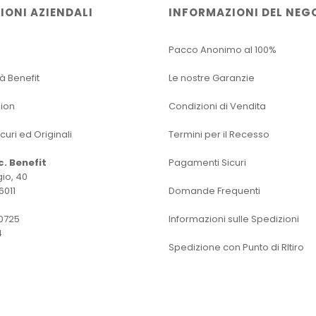
IONI AZIENDALI
INFORMAZIONI DEL NEG
Pacco Anonimo al 100%
tà Benefit
Le nostre Garanzie
sion
Condizioni di Vendita
icuri ed Originali
Termini per il Recesso
oc. Benefit
Pagamenti Sicuri
io, 40
6011
Domande Frequenti
0725
Informazioni sulle Spedizioni
4
Spedizione con Punto di RItiro