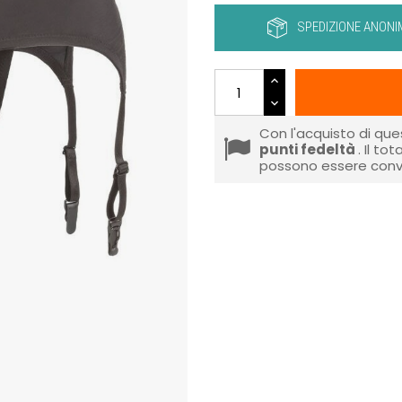
SPEDIZIONE ANONI
Con l'acquisto di que
punti fedeltà
. Il to
possono essere conve