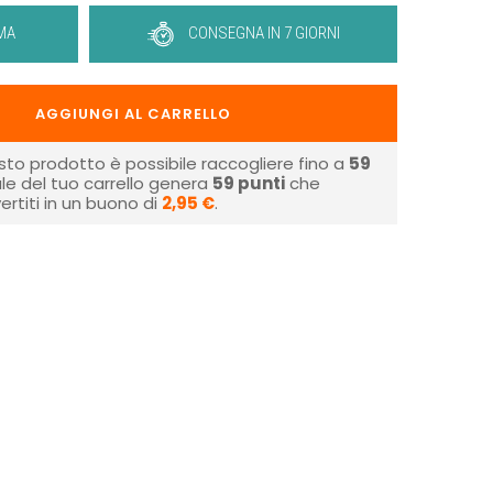
MA
CONSEGNA IN 7 GIORNI
AGGIUNGI AL CARRELLO
sto prodotto è possibile raccogliere fino a
59
tale del tuo carrello genera
59
punti
che
rtiti in un buono di
2,95 €
.