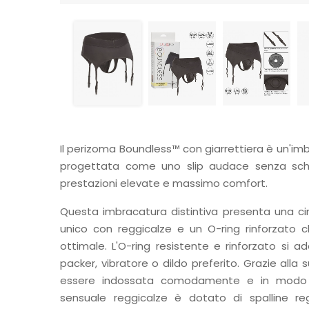
Il perizoma Boundless™ con giarrettiera è un'imb
progettata come uno slip audace senza schie
prestazioni elevate e massimo comfort.
Questa imbracatura distintiva presenta una cin
unico con reggicalze e un O-ring rinforzato 
ottimale. L'O-ring resistente e rinforzato si 
packer, vibratore o dildo preferito. Grazie alla 
essere indossata comodamente e in modo dis
sensuale reggicalze è dotato di spalline reg