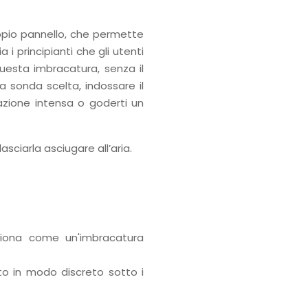
oppio pannello, che permette
 i principianti che gli utenti
questa imbracatura, senza il
la sonda scelta, indossare il
azione intensa o goderti un
lasciarla asciugare all’aria.
ziona come un'imbracatura
to in modo discreto sotto i