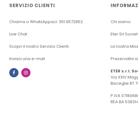
SERVIZIO CLIENTI
INFORMAZ
Chiama o WhatsAppaci: 351.9572852
Chi siamo
Live Chat
Eter Srl Socie
Scopri il nostro Servizio Clienti
La nostra Mis
Inviaci una e-mail
Preservativi s
ETER s.r.l. S
Facebook
Instagram
Via XXIV Magg
Bisceglie BT 7
P.IVA 0718068
REA BA 53831