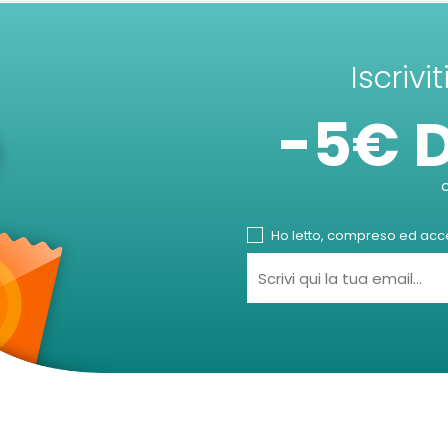
Iscrivi
-5€ 
Ho letto, compreso ed accet