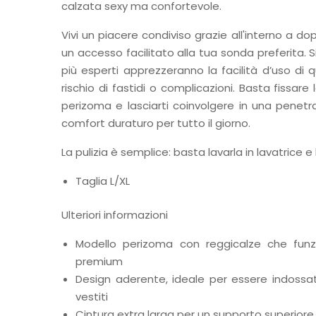
calzata sexy ma confortevole.
Vivi un piacere condiviso grazie all'interno a d
un accesso facilitato alla tua sonda preferita. Sia
più esperti apprezzeranno la facilità d’uso di 
rischio di fastidi o complicazioni. Basta fissare 
perizoma e lasciarti coinvolgere in una penetr
comfort duraturo per tutto il giorno.
La pulizia è semplice: basta lavarla in lavatrice e 
Taglia L/XL
Ulteriori informazioni
Modello perizoma con reggicalze che fun
premium
Design aderente, ideale per essere indossa
vestiti
Cintura extra larga per un supporto superiore