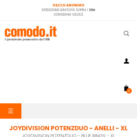
PACCO ANONIMO
SPEDIZIONE GRATUITA SOPRA I
39€
CONSEGNA VELOCE
il portale dei preservativi dal 1998
0
navigazione
☰
Toggle
JOYDIVISION POTENZDUO - ANELLI - XL
JOYDIVISION POTENZDUO - BLUE RINGS - XL