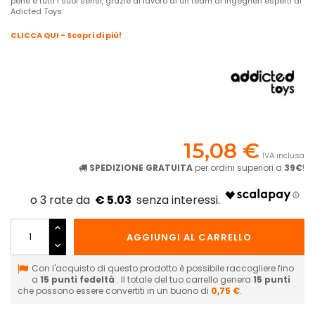
pene e tutti i suoi sensi, grazie al lavoro di un team di ingegneri esperti di
Adicted Toys.
CLICCA QUI - Scopri di più!
15,08 €
IVA inclusa
SPEDIZIONE GRATUITA
per ordini superiori a
39€
!
€ 5.03
AGGIUNGI AL CARRELLO
Con l'acquisto di questo prodotto è possibile raccogliere fino
a
15
punti fedeltà
. Il totale del tuo carrello genera
15
punti
che possono essere convertiti in un buono di
0,75 €
.