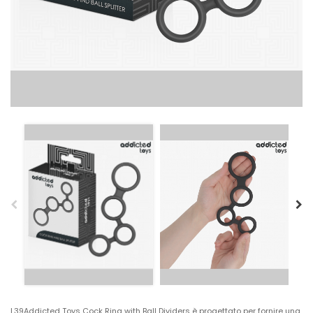
L39Addicted Toys Cock Ring with Ball Dividers è progettato per fornire una