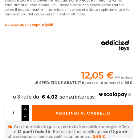
solida e aiuterà a prevenire l'eiaculazione precoce. Amerai la forma
studiata di questo anello, il cui design evita che scivoli verso l'alto o
verso il basso, mentre il materiale siliconico si adatta rapidamente alla
temperatura del corpo per un comfort ottimale.
CLICCA QUI - Scopri di più!
12,05 €
IVA inclusa
SPEDIZIONE GRATUITA
per ordini superiori a
39€
!
€ 4.02
AGGIUNGI AL CARRELLO
Con l'acquisto di questo prodotto è possibile raccogliere fino
a
12
punti fedeltà
. Il totale del tuo carrello genera
12
punti
che possono essere convertiti in un buono di
0,60 €
.