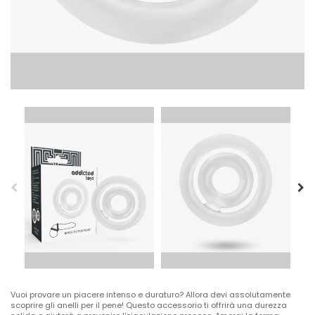
Vuoi provare un piacere intenso e duraturo? Allora devi assolutamente
scoprire gli anelli per il pene! Questo accessorio ti offrirà una durezza