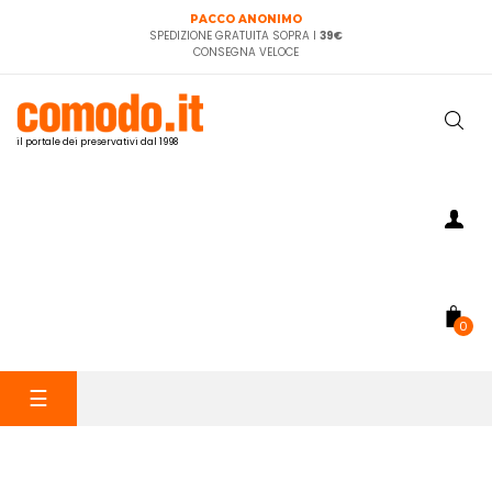
PACCO ANONIMO
SPEDIZIONE GRATUITA SOPRA I
39€
CONSEGNA VELOCE
il portale dei preservativi dal 1998
0
navigazione
☰
Toggle