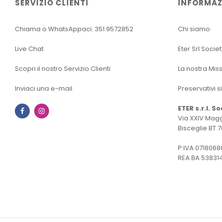
SERVIZIO CLIENTI
INFORMAZ
Chiama o WhatsAppaci: 351.9572852
Chi siamo
Live Chat
Eter Srl Socie
Scopri il nostro Servizio Clienti
La nostra Mis
Inviaci una e-mail
Preservativi s
ETER s.r.l. S
Facebook
Instagram
Via XXIV Magg
Bisceglie BT 7
P.IVA 0718068
REA BA 53831