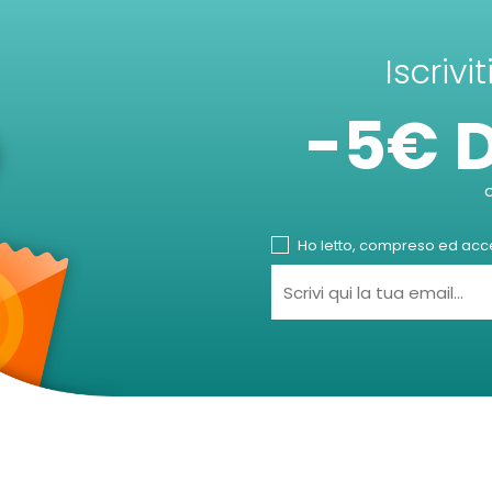
Iscrivi
-5€ 
Ho letto, compreso ed accet