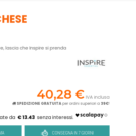
CHESE
re, lascia che Inspire si prenda
!
40,28 €
IVA inclusa
SPEDIZIONE GRATUITA
per ordini superiori a
39€
!
€ 13.43
MA
CONSEGNA IN 7 GIORNI