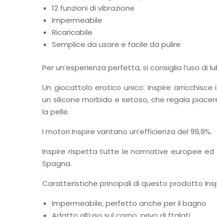
12 funzioni di vibrazione
Impermeabile
Ricaricabile
Semplice da usare e facile da pulire
Per un’esperienza perfetta, si consiglia l’uso di l
Un giocattolo erotico unico: Inspire arricchisce
un silicone morbido e setoso, che regala piacer
la pelle.
I motori Inspire vantano un’efficienza del 99,9%.
Inspire rispetta tutte le normative europee ed
Spagna.
Caratteristiche principali di questo prodotto Insp
Impermeabile, perfetto anche per il bagno
Adatto all’uso sul corpo, privo di ftalati