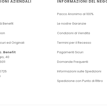
IONI AZIENDALI
INFORMAZIONI DEL NEG
Pacco Anonimo al 100%
tà Benefit
Le nostre Garanzie
sion
Condizioni di Vendita
icuri ed Originali
Termini per il Recesso
oc. Benefit
Pagamenti Sicuri
io, 40
6011
Domande Frequenti
0725
Informazioni sulle Spedizioni
4
Spedizione con Punto di RItiro